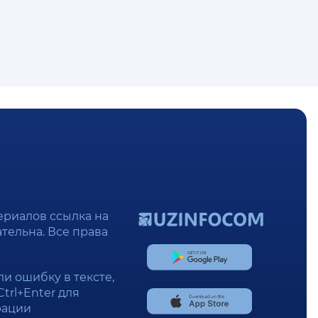
ериалов ссылка на
зательна. Все права
и ошибку в тексте,
trl+Enter для
рации