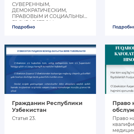
СУВЕРЕННЫМ,
ДЕМОКРАТИЧЕСКИМ,
ПРАВОВЫМ И СОЦИАЛЬНЫМ
ГОСУДАРСТВОМ, как
Подробно
Подробн
непреложное правило.
Гражданин Республики
Право на медици
Узбекистан
обслу
Статья 23.
Право н
квалиф
медицин