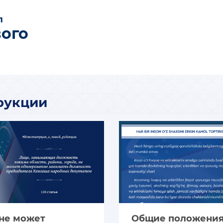
л
вого
рукции
не может
Общие положени