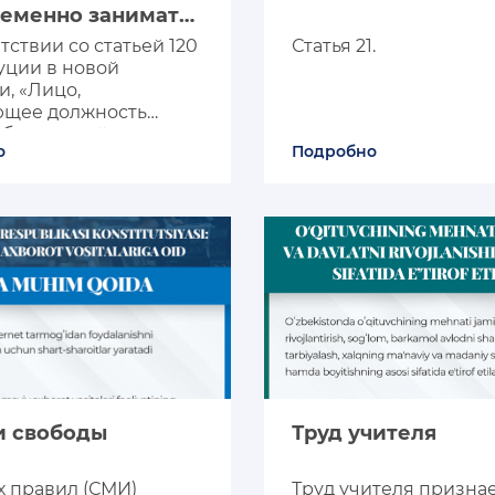
еменно занимать
сть председателя
тствии со статьей 120
Статья 21.
а народных
уции в новой
тов
и, «Лицо,
щее должность
бласти, района,
о
Подробно
не может
менно занимать
ть председателя
 народных
в».
и свободы
Труд учителя
х правил (СМИ)
Труд учителя призна