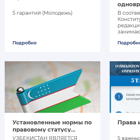
одновр
должно
СЛОВАРЬ КОНСТИТУЦИОННЫХ ТЕРМИНОВ
5 гарантий (Молодежь)
В соотве
Кенгаш
Констит
депута
редакци
ИЗУЧАЕМ КОНСТИТУЦИЮ
занимаю
хокима о
Подробно
Подробн
ПОЛИТИКА КОНФИДЕНЦИАЛЬНОСТИ
города, 
одновре
должнос
Кенгаша
депутато
Установленные нормы по
Права 
правовому статусу
государства Узбекистан
УЗБЕКИСТАН ЯВЛЯЕТСЯ
5 важны