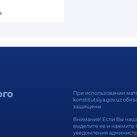
о
ого
При использовании мат
konstitutsiya.gov.uz обя
защищены
Внимание! Если Вы нашл
выделите её и нажмите C
уведомления админист