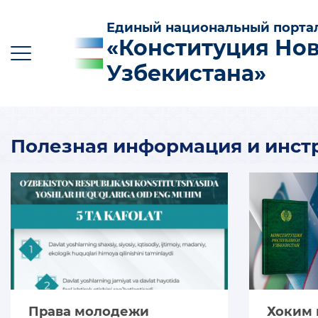
Единый национальный порта
«Конституция Но
Узбекистана»
Полезная информация и инст
O‘z
Ўз
Қр
Ру
En
ОСНОВНЫЕ НОВОВВЕДЕНИЯ В
КОНСТИТУЦИЮ
СУТЬ И ЗНАЧЕНИЕ КОНСТИТУЦИИ
ПОЛЕЗНАЯ ИНФОРМАЦИЯ И ИНСТРУКЦИИ
Права молодежи
Хоким 
100 ОТВЕТОВ НА 100 ВОПРОСОВ