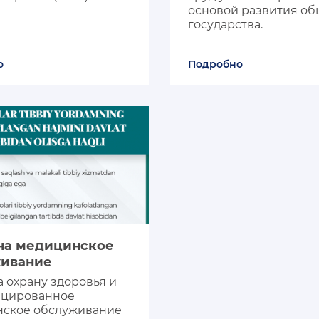
основой развития об
государства.
о
Подробно
нское
живание
а охрану здоровья и
ицированное
ское обслуживание