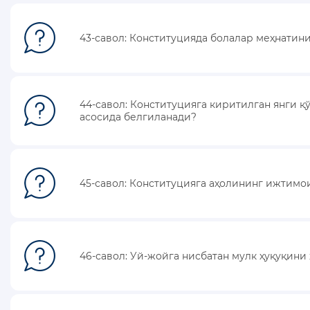
КОНСТИТУЦИЯВИЙ ЛУҒАТ
43-савол: Конституцияда болалар меҳнатин
КОНСТИТУЦИЯНИ ЎРГАНАМИЗ
МАХФИЙЛИК СИЁСАТИ
44-савол: Конституцияга киритилган янги 
асосида белгиланади?
45-савол: Конституцияга аҳолининг ижтим
46-савол: Уй-жойга нисбатан мулк ҳуқуқи