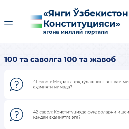
«Янги Ўзбекистон
Конституцияси»
ягона миллий портали
100 та саволга 100 та жавоб
O‘z
Ўз
Қр
Ру
En
КОНСТИТУЦИЯГА КИРИТИЛГАН АСОСИЙ
41-савол: Меҳнатга ҳақ тўлашнинг энг кам
ЎЗГАРТИРИШЛАР
аҳамияти нимада?
КОНСТИТУЦИЯНИНГ МАЗМУН-МОҲИЯТИ
ФОЙДАЛИ МАЪЛУМОТЛАР ВА
42-савол: Конституцияда фуқароларни ишс
ҚЎЛЛАНМАЛАР
қандай аҳамиятга эга?
100 ТА САВОЛГА 100 ТА ЖАВОБ