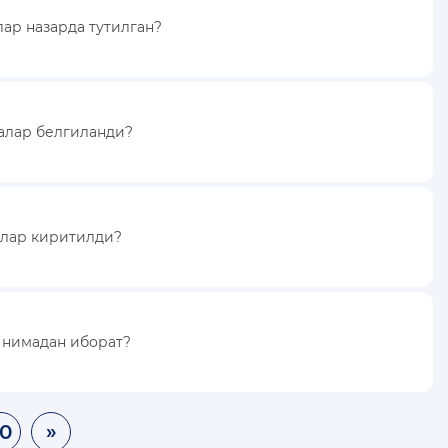
ар назарда тутилган?
алар белгиланди?
алар киритилди?
 нимадан иборат?
10
»