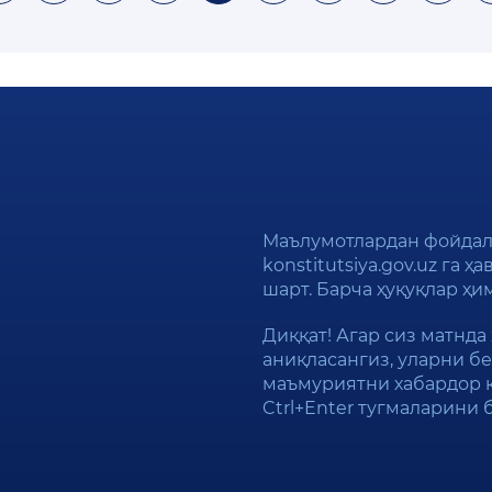
Маълумотлардан фойдал
konstitutsiya.gov.uz га 
шарт. Барча ҳуқуқлар ҳ
Диққат! Агар сиз матнда
аниқласангиз, уларни бе
маъмуриятни хабардор 
Ctrl+Enter тугмаларини 