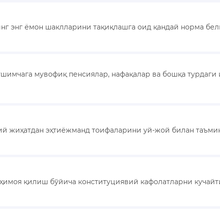
инг энг ёмон шаклларини тақиқлашга оид қандай норма бе
қўшимчага мувофиқ пенсиялар, нафақалар ва бошқа турда
оий жиҳатдан эҳтиёжманд тоифаларини уй-жой билан таъми
ни ҳимоя қилиш бўйича конституциявий кафолатларни куча