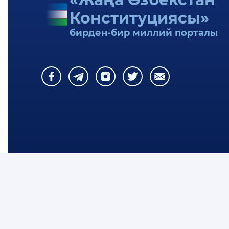
Конституциясы»
КОНСТИТУЦИЯЛЫҚ СӨЗЛИК
бирден-бир миллий порталы
КОНСТИТУЦИЯНЫ ҮЙРЕНЕМИЗ
ЖАСЫРЫНЛЫҚ СИЯСАТЫ