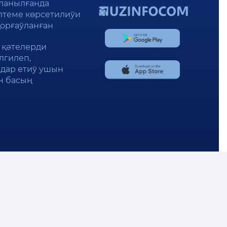
ланылғанда
силтеме көрсетилиўи
қорғаўланған
е қәтелерди
лгилеп,
дар етиў ушын
н басың