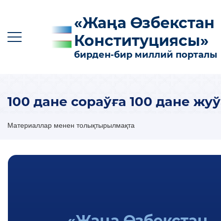
«Жаңа Өзбекстан
Конституциясы»
бирден-бир миллий порталы
100 дане сораўға 100 дане жу
O‘z
Ўз
Қр
Ру
En
Материаллар менен толықтырылмақта
КОНСТИТУЦИЯГА КИРИТИЛГЕН ТИЙКАРҒЫ
ӨЗГЕРТИЎЛЕР
КОНСТИТУЦИЯНИНГ МАЗМУН-МОҲИЯТИ
ПАЙДАЛЫ МАҒЛЫЎМАТЛАР ҲӘМ
ҚӨЛЛАНБАЛАР
«Жаңа Өзбекстан
100 ДАНЕ СОРАЎҒА 100 ДАНЕ ЖУЎАП