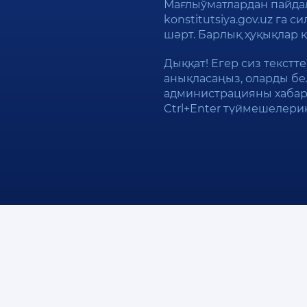
Мағлыўматлардан пайда
konstitutsiya.gov.uz га 
шәрт. Барлық ҳуқықлар 
Дыққат! Егер сиз текстт
анықласаңыз, оларды бе
администрацияны хабар
Ctrl+Enter түймешелери