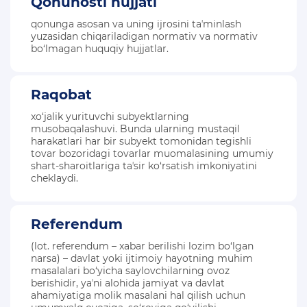
Qonunosti hujjati
qonunga asosan va uning ijrosini taʼminlash
yuzasidan chiqariladigan normativ va normativ
bo‘lmagan huquqiy hujjatlar.
Raqobat
xo‘jalik yurituvchi subyektlarning
musobaqalashuvi. Bunda ularning mustaqil
harakatlari har bir subyekt tomonidan tegishli
tovar bozoridagi tovarlar muomalasining umumiy
shart-sharoitlariga taʼsir ko‘rsatish imkoniyatini
cheklaydi.
Referendum
(lot. referendum – xabar berilishi lozim bo‘lgan
narsa) – davlat yoki ijtimoiy hayotning muhim
masalalari bo‘yicha saylovchilarning ovoz
berishidir, yaʼni alohida jamiyat va davlat
ahamiyatiga molik masalani hal qilish uchun