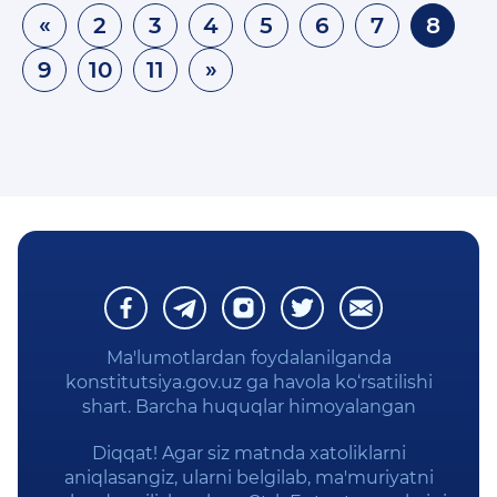
«
2
3
4
5
6
7
8
9
10
11
»
Ma'lumotlardan foydalanilganda
konstitutsiya.gov.uz ga havola ko‘rsatilishi
shart. Barcha huquqlar himoyalangan
Diqqat! Agar siz matnda xatoliklarni
aniqlasangiz, ularni belgilab, ma'muriyatni