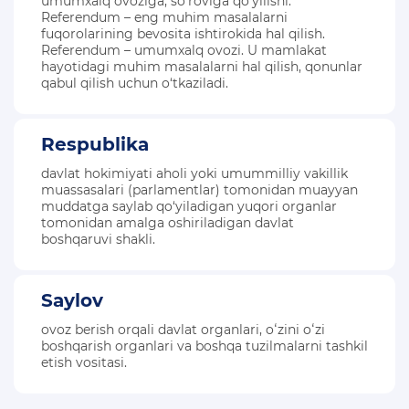
umumxalq ovoziga, so‘roviga qo‘yilishi.
Referendum – eng muhim masalalarni
fuqorolarining bevosita ishtirokida hal qilish.
Referendum – umumxalq ovozi. U mamlakat
hayotidagi muhim masalalarni hal qilish, qonunlar
qabul qilish uchun o‘tkaziladi.
Respublika
davlat hokimiyati aholi yoki umummilliy vakillik
muassasalari (parlamentlar) tomonidan muayyan
muddatga saylab qo‘yiladigan yuqori organlar
tomonidan amalga oshiriladigan davlat
boshqaruvi shakli.
Saylov
ovoz berish orqali davlat organlari, oʻzini oʻzi
boshqarish organlari va boshqa tuzilmalarni tashkil
etish vositasi.