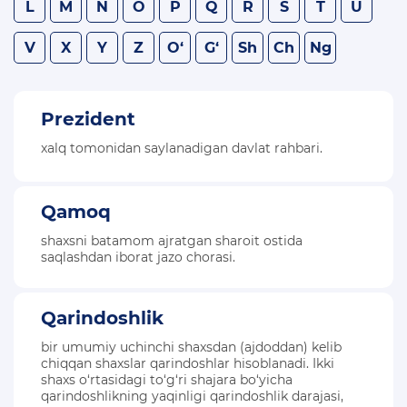
L
M
N
O
P
Q
R
S
T
U
KONSTITUTSIYAVIY LUG’AT
V
X
Y
Z
O‘
G‘
Sh
Ch
Ng
KONSTITUTSIYANI O‘RGANAMIZ
MAXFIYLIK SIYOSATI
Prezident
xalq tomonidan saylanadigan davlat rahbari.
Qamoq
shaxsni batamom ajratgan sharoit ostida
saqlashdan iborat jazo chorasi.
Qarindoshlik
bir umumiy uchinchi shaxsdan (ajdoddan) kelib
chiqqan shaxslar qarindoshlar hisoblanadi. Ikki
shaxs o‘rtasidagi to‘g‘ri shajara bo‘yicha
qarindoshlikning yaqinligi qarindoshlik darajasi,