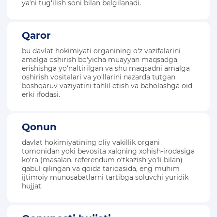
yaʼni tug‘ilish soni bilan belgilanadi.
Qaror
bu davlat hokimiyati organining o‘z vazifalarini
amalga oshirish bo‘yicha muayyan maqsadga
erishishga yo‘naltirilgan va shu maqsadni amalga
oshirish vositalari va yo‘llarini nazarda tutgan
boshqaruv vaziyatini tahlil etish va baholashga oid
erki ifodasi.
Qonun
davlat hokimiyatining oliy vakillik organi
tomonidan yoki bevosita xalqning xohish-irodasiga
ko‘ra (masalan, referendum o‘tkazish yo‘li bilan)
qabul qilingan va qoida tariqasida, eng muhim
ijtimoiy munosabatlarni tartibga soluvchi yuridik
hujjat.