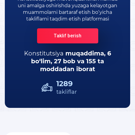
KONSTITUTSIYAVIY LUG’AT
uni amalga oshirishda yuzaga kelayotgan
muammolarni bartaraf etish bo‘yicha
takliflarni taqdim etish platformasi
KONSTITUTSIYANI O‘RGANAMIZ
MAXFIYLIK SIYOSATI
Taklif berish
Konstitutsiya
muqaddima,
6
bo‘lim, 27 bob va 155 ta
moddadan iborat
1289
takliflar