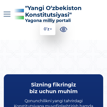
"Yangi O‘zbekiston
Konstitutsiyasi"
Yagona milliy portali
O‘z
O‘z
Ўз
Қр
Ру
En
KONSTITUTSIYAGA KIRITILGAN ASOSIY
O‘ZGARTIRISHLAR
KONSTITUTSIYANING MAZMUN-MOHIYATI
Sizning fikringiz
FOYDALI MA'LUMOTLAR VA QO'LLANMALAR
biz uchun muhim
100 TA SAVOLGA 100 TA JAVOB
Qonunchilikni yangi tahrirdagi
Konstitutsiyaga muvofiqlashtirish hamda