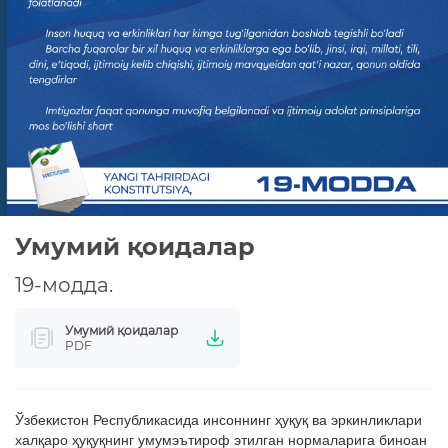
КОНСТИТУЦИЯВИЙ ЛУҒАТ
КОНСТИТУЦИЯНИ ЎРГАНАМИЗ
МАХФИЙЛИК СИЁСАТИ
Умумий қоидалар
19-модда.
Умумий қоидалар
PDF
Ўзбекистон Республикасида инсоннинг ҳуқуқ ва эркинликлари
халқаро ҳуқуқнинг умумэътироф этилган нормаларига биноан