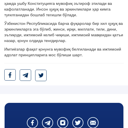
ҳамда ушбу Конституцияга мувофиқ эътироф этилади ва
кафолатланади. Инсон ҳуқуқ ва эркинликлари ҳар кимга
туғилганидан бошлаб тегишли бўлади.
Ўзбекистон Республикасида барча фуқаролар бир хил ҳуқуқ ва
эркинликларга эга бўлиб, жинси, ирқи, миллати, тили, дини,
эътиқоди, ижтимоий келиб чиқиши, ижтимоий мавқеидан қатъи
назар, қонун олдида тенгдирлар.
Имтиёзлар фақат қонунга мувофиқ белгиланади ва ижтимоий
адолат принципларига мос бўлиши шарт.