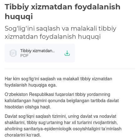
Tibbiy xizmatdan foydalanish
huquqi
Sog‘lig‘ini saqlash va malakali tibbiy
xizmatdan foydalanish huquqi
Tibbiy xizmatdan
foydalanish huquqi
PDF
Har kim sog‘lig‘ini saqlash va malakali tibbiy xizmatdan
foydalanish huquqiga ega.
O‘zbekiston Respublikasi fuqarolari tibbiy yordamning
kafolatlangan hajmini qonunda belgilangan tartibda davlat
hisobidan olishga haqli.
Davlat sog‘liqni saqlash tizimini, uning davlat va nodavlat
shakllarini, tibbiy sug‘urtaning har xil turlarini rivojlantirish,
aholining sanitariya-epidemiologik osoyishtaligini ta’minlash
choralarini ko‘radi.