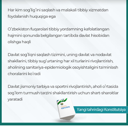
KONSTITUTSIYAVIY LUG’AT
KONSTITUTSIYANI O‘RGANAMIZ
MAXFIYLIK SIYOSATI