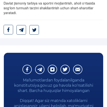
Davlat jismoniy tarbiya va sportni rivojlantirish, aholi o‘rtasida
sog‘lom turmush tarzini shakllantirish uchun shart-sharoitlar
yaratadi.
Ma'lumotlardan foydalanilganda
konstitutsiya.gov.uz ga havola ko‘rsatilishi
shart. Barcha huquqlar himoyalangan
Diqqat! Agar siz matnda xatoliklarni
aniqlasangiz, ularni belgilab, ma'muriyatni