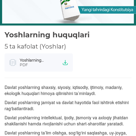
Yoshlarning huquqlari
5 ta kafolat (Yoshlar)
Yoshlarning
huquqlari
PDF
Davlat yoshlarning shaxsiy, siyosiy, iqtisodiy, ijtimoiy, madaniy,
ekologik huquqlari himoya qilinishini ta’minlaydi.
Davlat yoshlarning jamiyat va davlat hayotida faol ishtirok etishini
rag‘batlantiradi.
Davlat yoshlarning intellektual, ijodiy, jismoniy va axloqiy jihatdan
shakllanishi hamda rivojlanishi uchun shart-sharoitlar yaratadi.
Davlat yoshlarning ta’lim olishga, sog‘lig‘ini saqlashga, uy-joyga,