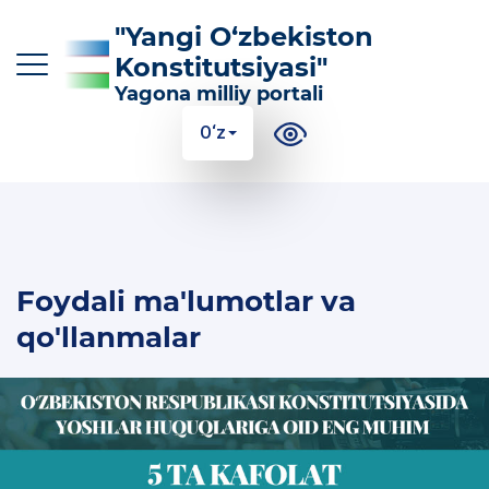
"Yangi O‘zbekiston
Konstitutsiyasi"
Yagona milliy portali
O‘z
O‘z
Ўз
Қр
Ру
En
KONSTITUTSIYAGA KIRITILGAN ASOSIY
Foydali ma'lumotlar va
O‘ZGARTIRISHLAR
qo'llanmalar
KONSTITUTSIYANING MAZMUN-MOHIYATI
FOYDALI MA'LUMOTLAR VA QO'LLANMALAR
100 TA SAVOLGA 100 TA JAVOB