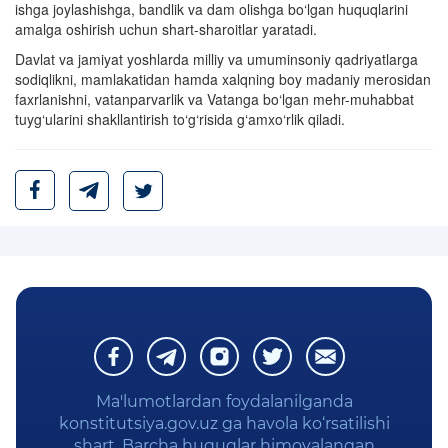
ishga joylashishga, bandlik va dam olishga bo‘lgan huquqlarini
amalga oshirish uchun shart-sharoitlar yaratadi.
Davlat va jamiyat yoshlarda milliy va umuminsoniy qadriyatlarga
sodiqlikni, mamlakatidan hamda xalqning boy madaniy merosidan
faxrlanishni, vatanparvarlik va Vatanga bo‘lgan mehr-muhabbat
tuyg‘ularini shakllantirish to‘g‘risida g‘amxo‘rlik qiladi.
Ma'lumotlardan foydalanilganda
konstitutsiya.gov.uz ga havola ko‘rsatilishi
shart. Barcha huquqlar himoyalangan