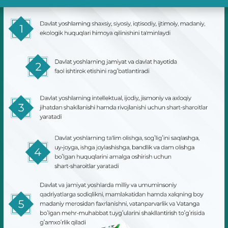
KONSTITUTSIYAVIY LUG’AT
KONSTITUTSIYANI O‘RGANAMIZ
MAXFIYLIK SIYOSATI