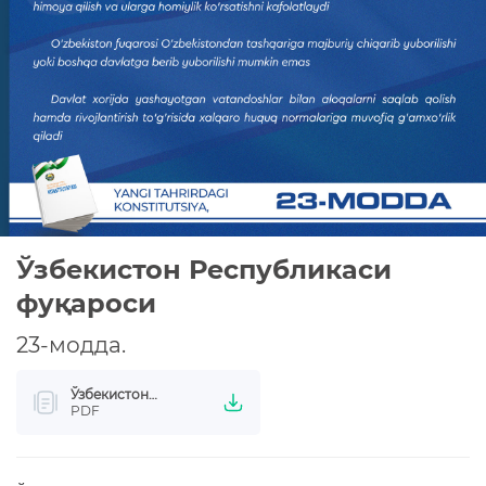
КОНСТИТУЦИЯВИЙ ЛУҒАТ
КОНСТИТУЦИЯНИ ЎРГАНАМИЗ
МАХФИЙЛИК СИЁСАТИ
Ўзбекистон Республикаси
фуқароси
23-модда.
Ўзбекистон
Республикаси
PDF
фуқароси