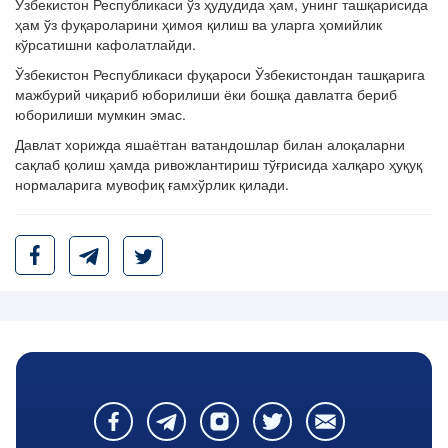
Ўзбекистон Республикаси ўз ҳудудида ҳам, унинг ташқарисида
ҳам ўз фуқароларини ҳимоя қилиш ва уларга ҳомийлик
кўрсатишни кафолатлайди.
Ўзбекистон Республикаси фуқароси Ўзбекистондан ташқарига
мажбурий чиқариб юборилиши ёки бошқа давлатга бериб
юборилиши мумкин эмас.
Давлат хорижда яшаётган ватандошлар билан алоқаларни
сақлаб қолиш ҳамда ривожлантириш тўғрисида халқаро ҳуқуқ
нормаларига мувофиқ ғамхўрлик қилади.