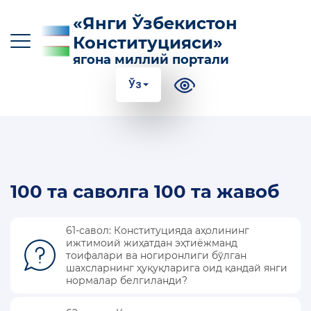
«Янги Ўзбекистон
Конституцияси»
ягона миллий портали
Ўз
O‘z
Ўз
Қр
Ру
En
КОНСТИТУЦИЯГА КИРИТИЛГАН АСОСИЙ
100 та саволга 100 та жавоб
ЎЗГАРТИРИШЛАР
КОНСТИТУЦИЯНИНГ МАЗМУН-МОҲИЯТИ
61-савол: Конституцияда аҳолининг
ижтимоий жиҳатдан эҳтиёжманд
ФОЙДАЛИ МАЪЛУМОТЛАР ВА
тоифалари ва ногиронлиги бўлган
ҚЎЛЛАНМАЛАР
шахсларнинг ҳуқуқларига оид қандай янги
нормалар белгиланди?
100 ТА САВОЛГА 100 ТА ЖАВОБ