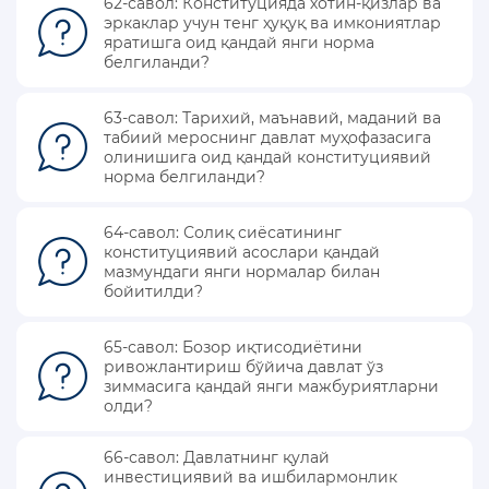
62-савол: Конституцияда хотин-қизлар ва
эркаклар учун тенг ҳуқуқ ва имкониятлар
КОНСТИТУЦИЯВИЙ ЛУҒАТ
яратишга оид қандай янги норма
белгиланди?
КОНСТИТУЦИЯНИ ЎРГАНАМИЗ
63-савол: Тарихий, маънавий, маданий ва
МАХФИЙЛИК СИЁСАТИ
табиий мероснинг давлат муҳофазасига
олинишига оид қандай конституциявий
норма белгиланди?
64-савол: Солиқ сиёсатининг
конституциявий асослари қандай
мазмундаги янги нормалар билан
бойитилди?
65-савол: Бозор иқтисодиётини
ривожлантириш бўйича давлат ўз
зиммасига қандай янги мажбуриятларни
олди?
66-савол: Давлатнинг қулай
инвестициявий ва ишбилармонлик