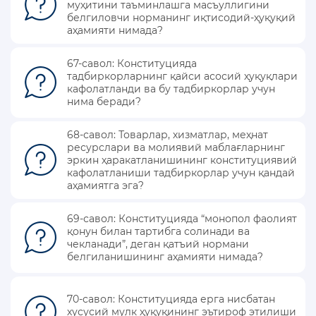
муҳитини таъминлашга масъуллигини
белгиловчи норманинг иқтисодий-ҳуқуқий
аҳамияти нимада?
67-савол: Конституцияда
тадбиркорларнинг қайси асосий ҳуқуқлари
кафолатланди ва бу тадбиркорлар учун
нима беради?
68-савол: Товарлар, хизматлар, меҳнат
ресурслари ва молиявий маблағларнинг
эркин ҳаракатланишининг конституциявий
кафолатланиши тадбиркорлар учун қандай
аҳамиятга эга?
69-савол: Конституцияда “монопол фаолият
қонун билан тартибга солинади ва
чекланади”, деган қатъий нормани
белгиланишининг аҳамияти нимада?
70-савол: Конституцияда ерга нисбатан
хусусий мулк ҳуқуқининг эътироф этилиши