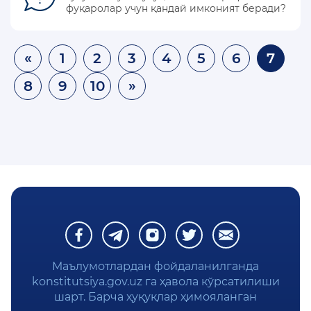
фуқаролар учун қандай имконият беради?
«
1
2
3
4
5
6
7
8
9
10
»
Маълумотлардан фойдаланилганда
konstitutsiya.gov.uz га ҳавола кўрсатилиши
шарт. Барча ҳуқуқлар ҳимояланган