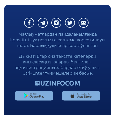
КОНСТИТУЦИЯЛЫҚ СӨЗЛИК
КОНСТИТУЦИЯНЫ ҮЙРЕНЕМИЗ
ЖАСЫРЫНЛЫҚ СИЯСАТЫ
Мағлыўматлардан пайдаланылғанда
konstitutsiya.gov.uz га силтеме көрсетилиўи
шәрт. Барлық ҳуқықлар қорғаўланған
Дыққат! Егер сиз текстте қәтелерди
анықласаңыз, оларды белгилеп,
администрацияны хабардар етиў ушын
Ctrl+Enter түймешелерин басың