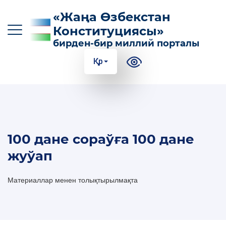
«Жаңа Өзбекстан
Конституциясы»
бирден-бир миллий порталы
Қр
O‘z
Ўз
Қр
Ру
En
КОНСТИТУЦИЯГА КИРИТИЛГЕН ТИЙКАРҒЫ
100 дане сораўға 100 дане
ӨЗГЕРТИЎЛЕР
жуўап
КОНСТИТУЦИЯНИНГ МАЗМУН-МОҲИЯТИ
Материаллар менен толықтырылмақта
ПАЙДАЛЫ МАҒЛЫЎМАТЛАР ҲӘМ
ҚӨЛЛАНБАЛАР
100 ДАНЕ СОРАЎҒА 100 ДАНЕ ЖУЎАП